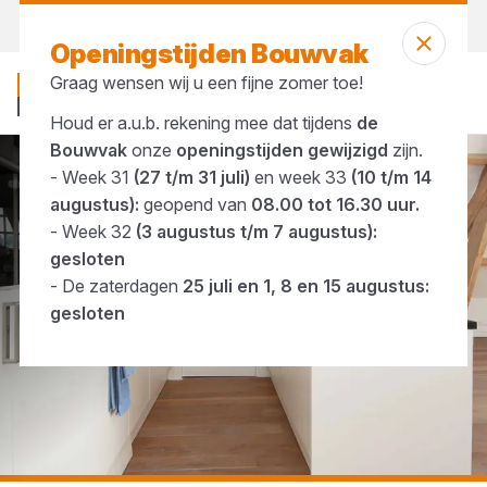
Vandaag open
tot 16:30 uur
Openingstijden Bouwvak
Graag wensen wij u een fijne zomer toe!
Houd er a.u.b. rekening mee dat tijdens
de
Bouwvak
onze
openingstijden gewijzigd
zijn.
- Week 31
(27 t/m 31 juli)
en week 33
(10 t/m 14
...
Binnendeuren
augustus):
geopend van
08.00 tot 16.30 uur.
- Week 32
(3 augustus t/m 7 augustus):
gesloten
- De zaterdagen
25 juli en 1, 8 en 15 augustus:
gesloten