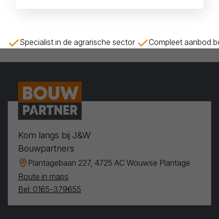
Specialist in de agrarische sector
Compleet aanbod bo
Kom langs bij J&W
Bouwpartners
Plantagebaan 227, 4725 AC Wouwse Plantage
Route in maps
Bel: 0165-379655