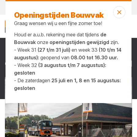
Vandaag open
tot 16:30 uur
Openingstijden Bouwvak
Graag wensen wij u een fijne zomer toe!
Houd er a.u.b. rekening mee dat tijdens
de
Bouwvak
onze
openingstijden gewijzigd
zijn.
- Week 31
(27 t/m 31 juli)
en week 33
(10 t/m 14
Contact & Openingstijden
augustus):
geopend van
08.00 tot 16.30 uur.
CON­TACT
&
OPE­NINGS­TIJ­DEN
- Week 32
(3 augustus t/m 7 augustus):
gesloten
- De zaterdagen
25 juli en 1, 8 en 15 augustus:
gesloten