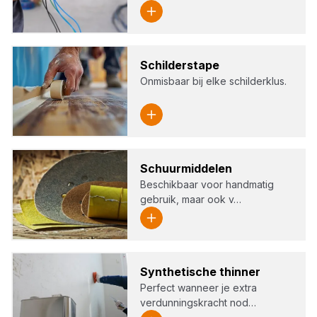
Schil­der­sta­pe
Onmisbaar bij elke schilderklus.
Schuur­mid­de­len
Beschikbaar voor handmatig
gebruik, maar ook v…
Syn­the­ti­sche thin­ner
Perfect wanneer je extra
verdunningskracht nod…