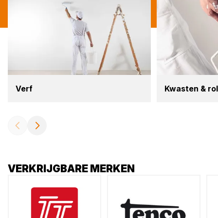
Verf
Kwas­ten
&
rol
VERKRIJGBARE MERKEN