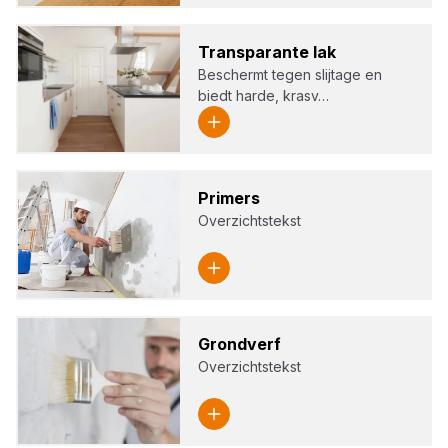
Trans­pa­ran­te lak
Beschermt tegen slijtage en
biedt harde, krasv…
Pri­mers
Overzichtstekst
Grond­verf
Overzichtstekst