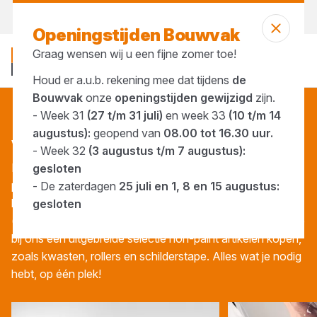
Morgen weer open
vanaf 08:00 uur
Openingstijden Bouwvak
Graag wensen wij u een fijne zomer toe!
Houd er a.u.b. rekening mee dat tijdens
de
Bouwvak
onze
openingstijden gewijzigd
zijn.
- Week 31
(27 t/m 31 juli)
en week 33
(10 t/m 14
Verf & toebehoren
augustus):
geopend van
08.00 tot 16.30 uur.
VERF
&
TOE­BE­HO­REN
- Week 32
(3 augustus t/m 7 augustus):
Bij ons vind je alles wat je nodig hebt voor een
gesloten
professioneel schilderresultaat. Ons assortiment omvat
- De zaterdagen
25 juli en 1, 8 en 15 augustus:
hoogwaardige verfproducten, evenals materialen voor de
gesloten
(voor)behandeling en reiniging van hout. Daarnaast kun je
bij ons een uitgebreide selectie non-paint artikelen kopen,
zoals kwasten, rollers en schilderstape. Alles wat je nodig
hebt, op één plek!