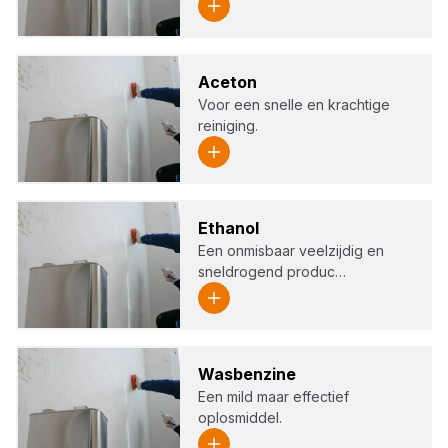
Ace­ton
Voor een snelle en krachtige
reiniging.
Etha­nol
Een onmisbaar veelzijdig en
sneldrogend produc…
Was­ben­zi­ne
Een mild maar effectief
oplosmiddel.