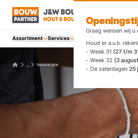
Openingst
Graag wensen wij u e
Assortiment
Services
Merken
Acties
Webshop
Houd er a.u.b. reken
- Week 31
(27 t/m 31
- Week 32
(3 augus
...
Isolatietape
- De zaterdagen
25 