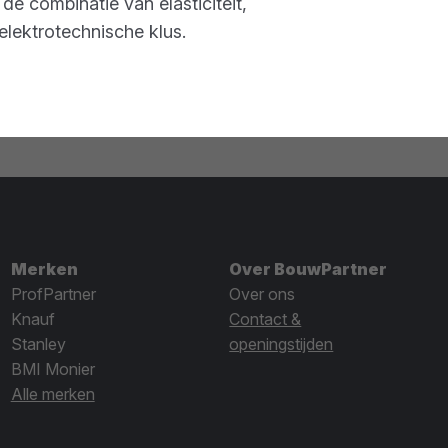
 combinatie van elasticiteit,
elektrotechnische klus.
Merken
Over BouwPartner
ProfPartner
Over ons
Knauf
Contact &
Stanley
openingstijden
BMI Monier
Alle merken