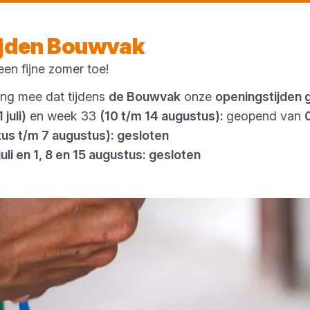
Vandaag open
vanaf 23:19 uur
ijden Bouwvak
en fijne zomer toe!
Outlet
ing mee dat tijdens
de Bouwvak
onze
openingstijden 
 juli)
en week 33
(10 t/m 14 augustus):
geopend van
tus t/m 7 augustus): gesloten
juli en 1, 8 en 15 augustus: gesloten