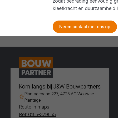
zodat bedrading eenvoudig ge
kleefkracht en duurzaamheid is
Neem contact met ons op
Kom langs bij J&W Bouwpartners
Plantagebaan 227, 4725 AC Wouwse
Plantage
Route in maps
Bel: 0165-379655