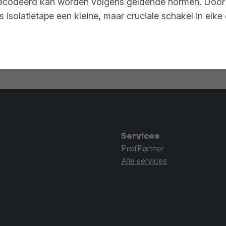
codeerd kan worden volgens geldende normen. Door de
 isolatietape een kleine, maar cruciale schakel in elke 
Services
ProfPartner
Alle services