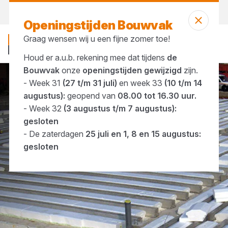
Vandaag gesloten
Openingstijden Bouwvak
Graag wensen wij u een fijne zomer toe!
Houd er a.u.b. rekening mee dat tijdens
de
Bouwvak
onze
openingstijden gewijzigd
zijn.
- Week 31
(27 t/m 31 juli)
en week 33
(10 t/m 14
Ruwbouw materialen
Fundering, vloeren & wanden
augustus):
geopend van
08.00 tot 16.30 uur.
- Week 32
(3 augustus t/m 7 augustus):
gesloten
- De zaterdagen
25 juli en 1, 8 en 15 augustus:
gesloten