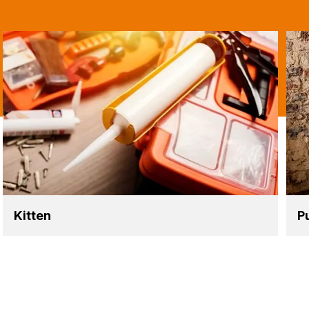
Kit­ten
P