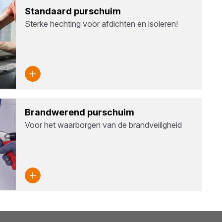
Stan­daard pur­schuim
Sterke hechting voor afdichten en isoleren!
Brand­we­rend pur­schuim
Voor het waarborgen van de brandveiligheid