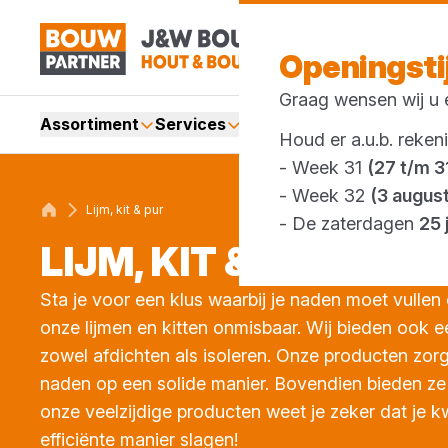
Openingst
Graag wensen wij u e
Assortiment
Services
Merken
Acties
Webshop
Houd er a.u.b. reken
- Week 31
(27 t/m 31
- Week 32
(3 augus
Lijm, kit & pur
- De zaterdagen
25 
LIJM, KIT
&
PUR
Sta je voor een klus waarbij je naden moet vullen
onze lijmen en kitten onmisbaar. Wij bieden ook e
zowel afdichten als isoleren. Onze producten zorg
naden op een solide manier. Bovendien bieden ze 
onze veelzijdige producten weet je zeker dat je kwa
efficiënte manier slagen!