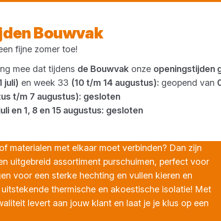
Morgen weer open
vanaf 08:00 uur
ijden Bouwvak
en fijne zomer toe!
Outlet
ing mee dat tijdens
de Bouwvak
onze
openingstijden 
 juli)
en week 33
(10 t/m 14 augustus):
geopend van
tus t/m 7 augustus): gesloten
juli en 1, 8 en 15 augustus: gesloten
 of materialen met elkaar moet verbinden? Dan zijn
en uitgebreid assortiment purschuimen, perfect voor
en voor een sterke hechting en vullen kieren en
uitstekende thermische en akoestische isolatie! Met
liteit levert aan jouw klant en laat je je klus op een