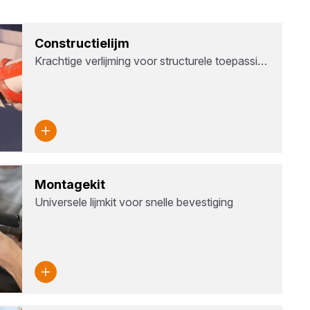
Con­struc­tie­lijm
Krachtige verlijming voor structurele toepassi…
Mon­ta­ge­kit
Universele lijmkit voor snelle bevestiging