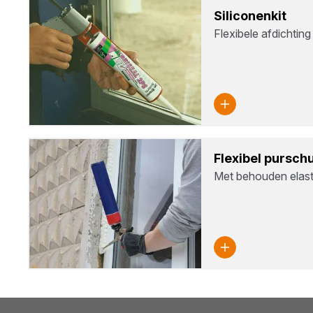
Sili­co­nen­kit
Flexibele afdichting
Flexi­bel pur­sch
Met behouden elastic