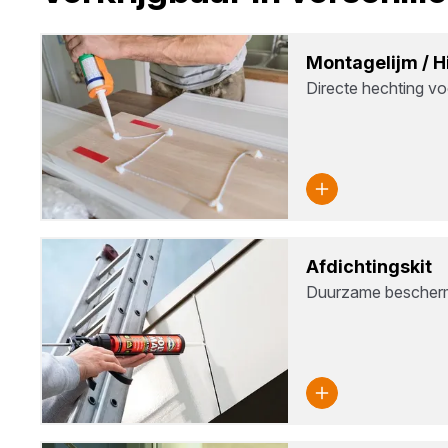
Mon­ta­ge­lijm / 
Directe hechting vo
Afdich­tings­kit
Duurzame beschermi