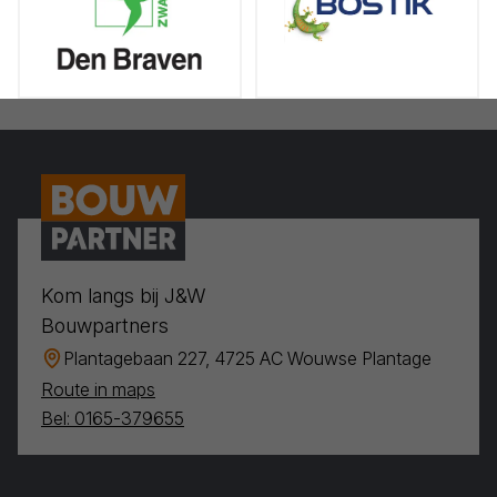
Kom langs bij J&W
Bouwpartners
Plantagebaan 227, 4725 AC Wouwse Plantage
Route in maps
Bel: 0165-379655