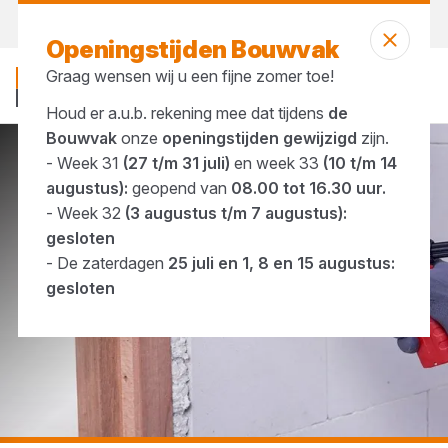
Morgen weer open
vanaf 08:00 uur
Openingstijden Bouwvak
Graag wensen wij u een fijne zomer toe!
Houd er a.u.b. rekening mee dat tijdens
de
Bouwvak
onze
openingstijden gewijzigd
zijn.
- Week 31
(27 t/m 31 juli)
en week 33
(10 t/m 14
...
Brandwerend purschuim
augustus):
geopend van
08.00 tot 16.30 uur.
- Week 32
(3 augustus t/m 7 augustus):
gesloten
- De zaterdagen
25 juli en 1, 8 en 15 augustus:
gesloten