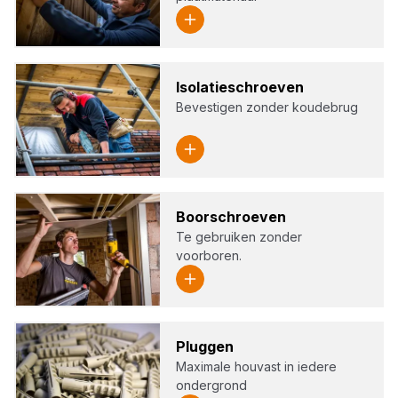
Iso­la­tie­schroe­ven
Bevestigen zonder koudebrug
Boor­schroe­ven
Te gebruiken zonder
voorboren.
Plug­gen
Maximale houvast in iedere
ondergrond