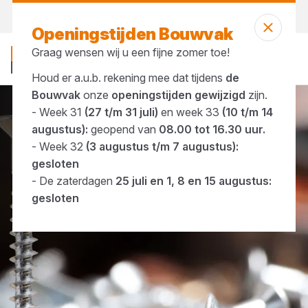
Morgen weer open
vanaf 08:00 uur
Openingstijden Bouwvak
Graag wensen wij u een fijne zomer toe!
Houd er a.u.b. rekening mee dat tijdens
de
Bouwvak
onze
openingstijden gewijzigd
zijn.
- Week 31
(27 t/m 31 juli)
en week 33
(10 t/m 14
IJzerwaren
Schroeven & Pluggen
augustus):
geopend van
08.00 tot 16.30 uur.
- Week 32
(3 augustus t/m 7 augustus):
gesloten
- De zaterdagen
25 juli en 1, 8 en 15 augustus:
gesloten