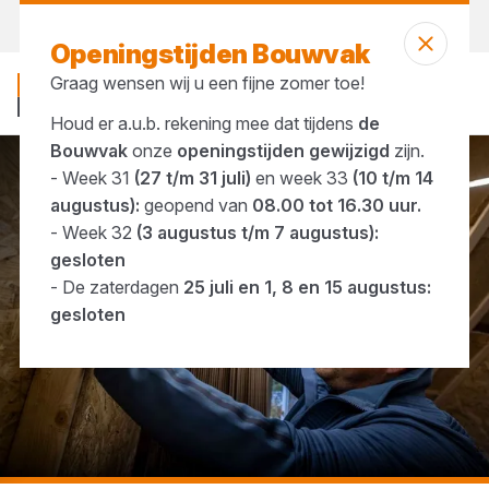
Vandaag gesloten
Openingstijden Bouwvak
Graag wensen wij u een fijne zomer toe!
Houd er a.u.b. rekening mee dat tijdens
de
Bouwvak
onze
openingstijden gewijzigd
zijn.
- Week 31
(27 t/m 31 juli)
en week 33
(10 t/m 14
...
Spaanplaatschroeven
augustus):
geopend van
08.00 tot 16.30 uur.
- Week 32
(3 augustus t/m 7 augustus):
gesloten
- De zaterdagen
25 juli en 1, 8 en 15 augustus:
gesloten