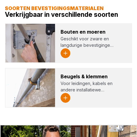
SOORTEN BEVESTIGINGSMATERIALEN
Verkrijgbaar in verschillende soorten
Bou­ten en moe­ren
Geschikt voor zware en
langdurige bevestiginge…
Beu­gels
&
klem­men
Voor leidingen, kabels en
andere installatiewe…