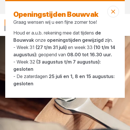
Morgen weer open
vanaf 08:00 uur
Openingstijden Bouwvak
Graag wensen wij u een fijne zomer toe!
Houd er a.u.b. rekening mee dat tijdens
de
Bouwvak
onze
openingstijden gewijzigd
zijn.
- Week 31
(27 t/m 31 juli)
en week 33
(10 t/m 14
IJzerwaren
Bevestigingsmaterialen
augustus):
geopend van
08.00 tot 16.30 uur.
- Week 32
(3 augustus t/m 7 augustus):
gesloten
- De zaterdagen
25 juli en 1, 8 en 15 augustus:
gesloten