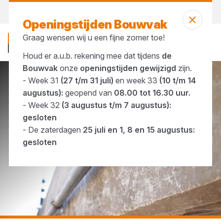
Vandaag open
vanaf 08:00 uur
Openingstijden Bouwvak
Graag wensen wij u een fijne zomer toe!
Houd er a.u.b. rekening mee dat tijdens
de
Bouwvak
onze
openingstijden gewijzigd
zijn.
- Week 31
(27 t/m 31 juli)
en week 33
(10 t/m 14
...
Beugels & klemmen
augustus):
geopend van
08.00 tot 16.30 uur.
- Week 32
(3 augustus t/m 7 augustus):
gesloten
- De zaterdagen
25 juli en 1, 8 en 15 augustus:
gesloten