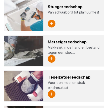
Stuc­ge­reed­schap
Van schuurbord tot plamuurmes!
Met­sel­ge­reed­schap
Makkelijk in de hand en bestand
tegen een stoo…
Tegel­zet­ge­reed­schap
Voor een mooi en strak
eindresultaat