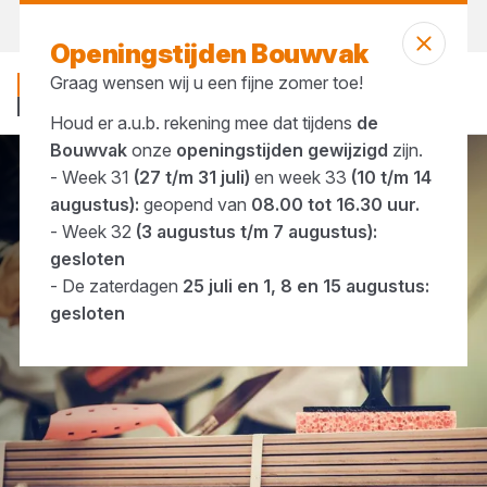
Vandaag open
tot 16:30 uur
Openingstijden Bouwvak
Graag wensen wij u een fijne zomer toe!
Houd er a.u.b. rekening mee dat tijdens
de
Bouwvak
onze
openingstijden gewijzigd
zijn.
- Week 31
(27 t/m 31 juli)
en week 33
(10 t/m 14
Gereedschap
Handgereedschap
augustus):
geopend van
08.00 tot 16.30 uur.
- Week 32
(3 augustus t/m 7 augustus):
gesloten
- De zaterdagen
25 juli en 1, 8 en 15 augustus:
gesloten