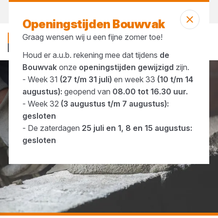
Vandaag open
tot 16:30 uur
Openingstijden Bouwvak
Graag wensen wij u een fijne zomer toe!
Houd er a.u.b. rekening mee dat tijdens
de
Bouwvak
onze
openingstijden gewijzigd
zijn.
- Week 31
(27 t/m 31 juli)
en week 33
(10 t/m 14
...
Metselgereedschap
augustus):
geopend van
08.00 tot 16.30 uur.
- Week 32
(3 augustus t/m 7 augustus):
gesloten
- De zaterdagen
25 juli en 1, 8 en 15 augustus:
gesloten