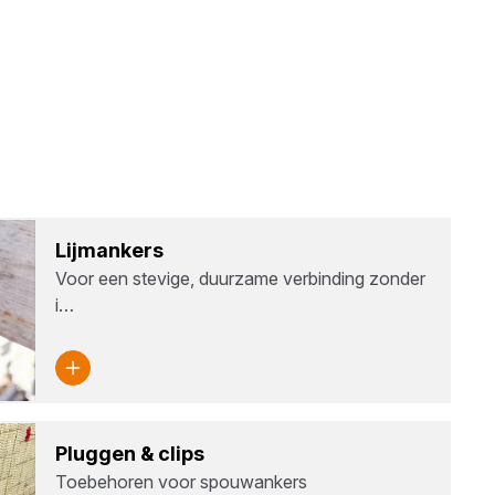
Lijm­an­kers
Voor een stevige, duurzame verbinding zonder
i…
Plug­gen
&
clips
Toebehoren voor spouwankers