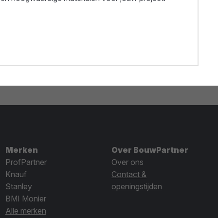
Merken
Over BouwPartner
ProfPartner
Over ons
Knauf
Contact &
Stanley
openingstijden
BMI Monier
Alle merken