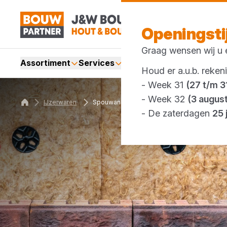
Openingst
Graag wensen wij u e
Assortiment
Services
Merken
Acties
Webshop
Houd er a.u.b. reken
- Week 31
(27 t/m 31
- Week 32
(3 augus
IJzerwaren
Spouwankers
- De zaterdagen
25 