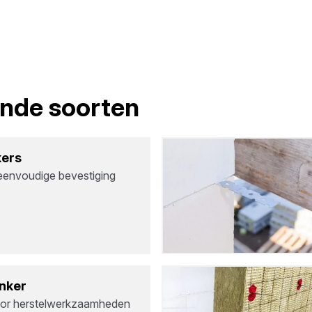
lende soorten
kers
 eenvoudige bevestiging
­ker
or herstelwerkzaamheden