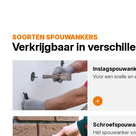
SOORTEN SPOUWANKERS
Verkrijgbaar in verschil
Inslagspouw­an­
Voor een snelle en
Schroefspouw­an
Hét spouwanker vo