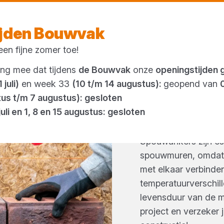
Morgen weer open
vanaf 07:00 uur
ijden Bouwvak
en fijne zomer toe!
Outlet
ing mee dat tijdens
de Bouwvak
onze
openingstijden 
 juli)
en week 33
(10 t/m 14 augustus):
geopend van
tus t/m 7 augustus): gesloten
SPOUW
juli en 1, 8 en 15 augustus: gesloten
Spouwankers zijn ess
spouwmuren, omdat 
met elkaar verbind
temperatuurverschill
levensduur van de mu
project en verzeker 