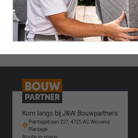
Kom langs bij J&W Bouwpartners
Plantagebaan 227, 4725 AC Wouwse
Plantage
Route in maps