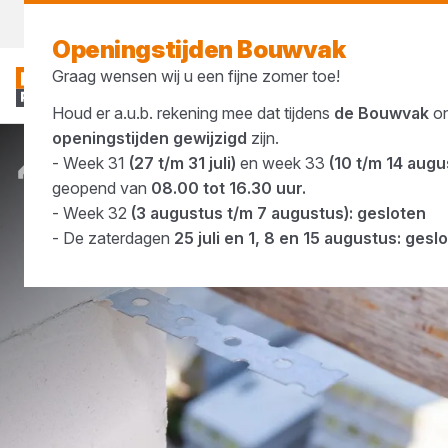
Morgen weer open
vanaf 07:00 uur
Openingstijden Bouwvak
Graag wensen wij u een fijne zomer toe!
Houd er a.u.b. rekening mee dat tijdens
de Bouwvak
o
openingstijden gewijzigd
zijn.
- Week 31
(27 t/m 31 juli)
en week 33
(10 t/m 14 augu
Merken
Waelbers
geopend van
08.00 tot 16.30 uur.
- Week 32
(3 augustus t/m 7 augustus): gesloten
- De zaterdagen
25 juli en 1, 8 en 15 augustus: gesl