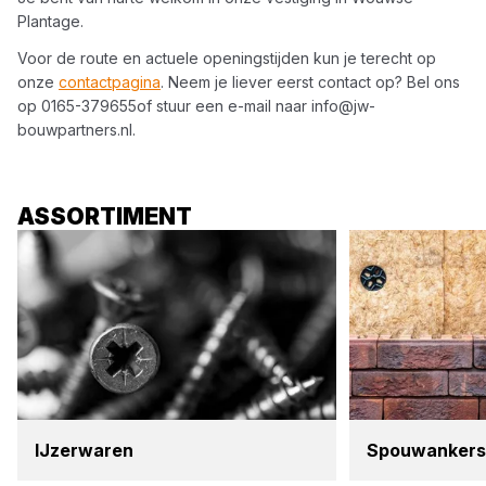
Plantage
.
Voor de route en actuele openingstijden kun je terecht op
onze
contactpagina
. Neem je liever eerst contact op? Bel ons
op
0165-379655
of stuur een e-mail naar
info@jw-
bouwpartners.nl
.
ASSORTIMENT
IJzer­wa­ren
Spouw­an­kers