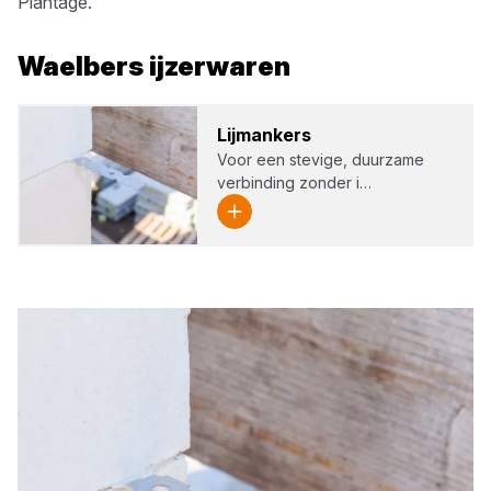
Plantage
.
Waelbers
ijzerwaren
Lijm­an­kers
Voor een stevige, duurzame
verbinding zonder i…