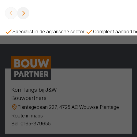
Specialist in de agrarische sector
Compleet aanbod bo
Kom langs bij J&W
Bouwpartners
Plantagebaan 227, 4725 AC Wouwse Plantage
Route in maps
Bel: 0165-379655