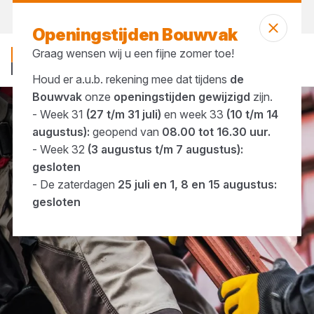
Morgen weer open
vanaf 07:00 uur
Openingstijden Bouwvak
Graag wensen wij u een fijne zomer toe!
Houd er a.u.b. rekening mee dat tijdens
de
Bouwvak
onze
openingstijden gewijzigd
zijn.
- Week 31
(27 t/m 31 juli)
en week 33
(10 t/m 14
PBM & werkkleding
Werkhandschoenen
augustus):
geopend van
08.00 tot 16.30 uur.
- Week 32
(3 augustus t/m 7 augustus):
gesloten
- De zaterdagen
25 juli en 1, 8 en 15 augustus:
gesloten