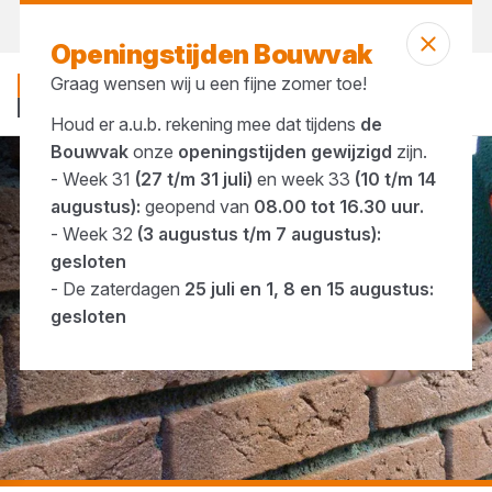
Vandaag open
tot 16:30 uur
Openingstijden Bouwvak
Graag wensen wij u een fijne zomer toe!
Houd er a.u.b. rekening mee dat tijdens
de
Bouwvak
onze
openingstijden gewijzigd
zijn.
- Week 31
(27 t/m 31 juli)
en week 33
(10 t/m 14
...
Schroefspouwanker
augustus):
geopend van
08.00 tot 16.30 uur.
- Week 32
(3 augustus t/m 7 augustus):
gesloten
- De zaterdagen
25 juli en 1, 8 en 15 augustus:
gesloten