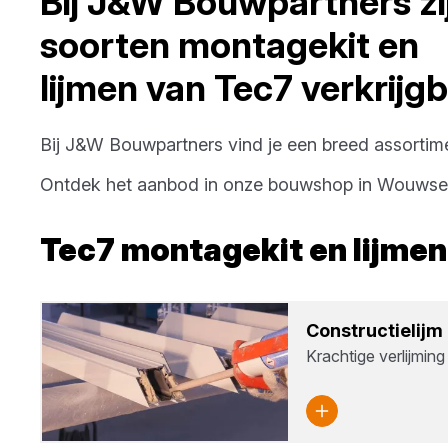
Bij
J&W Bouwpartners
zi
soorten
montagekit en
lijmen
van
Tec7
verkrijg
Bij
J&W Bouwpartners
vind je een breed assorti
Ontdek het aanbod in onze bouwshop in
Wouwse 
Tec7
montagekit en lijmen
Con­struc­tie­lijm
Krachtige verlijmin