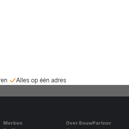
ren
Alles op één adres
Merken
Over BouwPartner