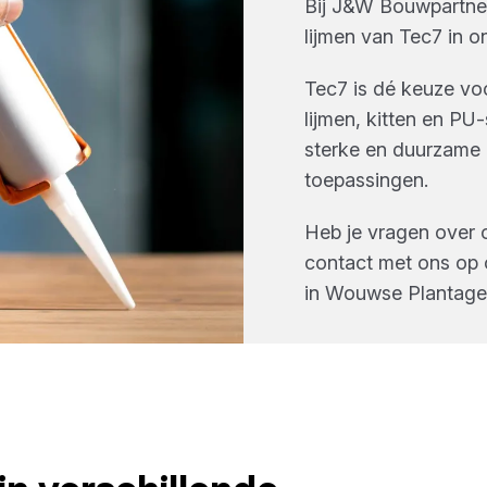
Bij
J&W Bouwpartne
lijmen
van
Tec7
in o
Tec7 is dé keuze v
lijmen, kitten en P
sterke en duurzame 
toepassingen.
Heb je vragen over 
contact met ons op 
in
Wouwse Plantage