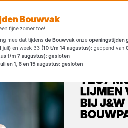
Vandaag open
vanaf 23:09 uur
ijden Bouwvak
en fijne zomer toe!
Outlet
ing mee dat tijdens
de Bouwvak
onze
openingstijden 
 juli)
en week 33
(10 t/m 14 augustus):
geopend van
tus t/m 7 augustus): gesloten
juli en 1, 8 en 15 augustus: gesloten
TEC7
MO
LIJMEN
BIJ
J&W
BOUWP