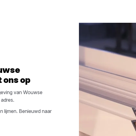
uwse
 ons op
geving van
Wouwse
 adres.
n lijmen
. Benieuwd naar