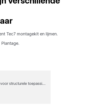
jn verschillende
baar
ment
Tec7
montagekit en lijmen
.
Plantage
.
g voor structurele toepassi…