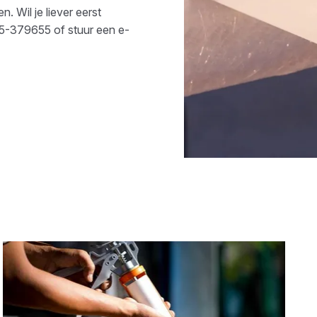
. Wil je liever eerst
5-379655
of stuur een e-