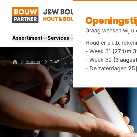
Openingst
Graag wensen wij u e
Assortiment
Services
Merken
Acties
Webshop
Houd er a.u.b. reken
- Week 31
(27 t/m 31
- Week 32
(3 augus
Merken
Tec7
- De zaterdagen
25 