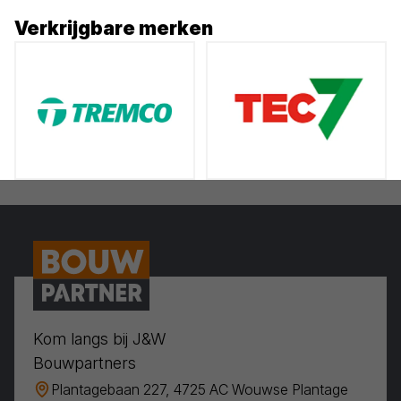
Verkrijgbare merken
Kom langs bij J&W
Bouwpartners
Plantagebaan 227, 4725 AC Wouwse Plantage