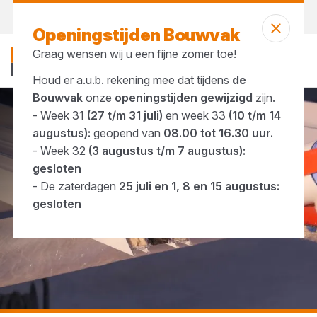
Morgen weer open
vanaf 08:00 uur
Openingstijden Bouwvak
Graag wensen wij u een fijne zomer toe!
Houd er a.u.b. rekening mee dat tijdens
de
Bouwvak
onze
openingstijden gewijzigd
zijn.
- Week 31
(27 t/m 31 juli)
en week 33
(10 t/m 14
...
Constructielijm
augustus):
geopend van
08.00 tot 16.30 uur.
- Week 32
(3 augustus t/m 7 augustus):
gesloten
- De zaterdagen
25 juli en 1, 8 en 15 augustus:
gesloten