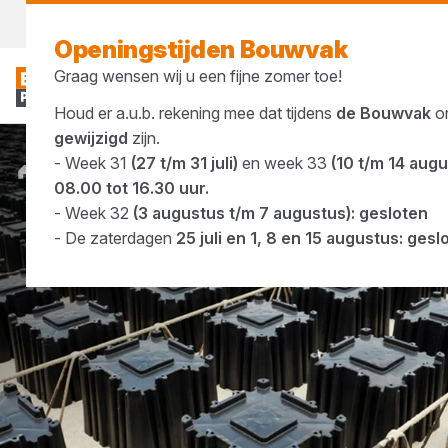
Vandaag open
tot 16:30 uur
Openingstijden Bouwvak
Graag wensen wij u een fijne zomer toe!
Houd er a.u.b. rekening mee dat tijdens
de Bouwvak
o
gewijzigd
zijn.
- Week 31
(27 t/m 31 juli)
en week 33
(10 t/m 14 aug
Merken
Havebo
08.00 tot 16.30 uur.
- Week 32
(3 augustus t/m 7 augustus): gesloten
- De zaterdagen
25 juli en 1, 8 en 15 augustus: gesl