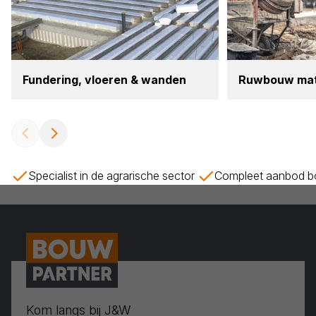
Fun­de­ring, vloe­ren
&
wan­den
Ruw­bouw mate­
Specialist in de agrarische sector
Compleet aanbod bo
Kom langs bij J&W