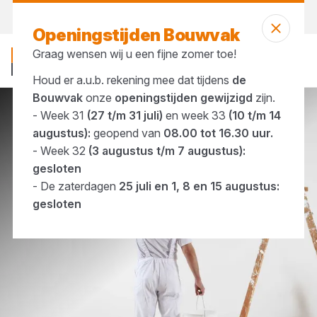
Morgen weer open
vanaf 08:00 uur
Openingstijden Bouwvak
Graag wensen wij u een fijne zomer toe!
Houd er a.u.b. rekening mee dat tijdens
de
Bouwvak
onze
openingstijden gewijzigd
zijn.
- Week 31
(27 t/m 31 juli)
en week 33
(10 t/m 14
Merken
Rust-Oleum
augustus):
geopend van
08.00 tot 16.30 uur.
- Week 32
(3 augustus t/m 7 augustus):
gesloten
- De zaterdagen
25 juli en 1, 8 en 15 augustus:
gesloten