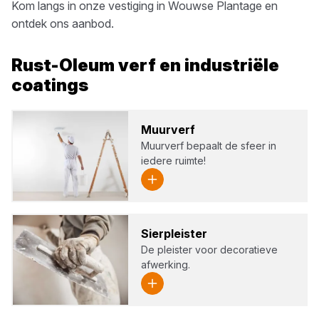
Kom langs in onze vestiging in
Wouwse Plantage
en
ontdek ons aanbod.
Rust-Oleum
verf en industriële
coatings
Muur­verf
Muurverf bepaalt de sfeer in
iedere ruimte!
Sier­pleis­ter
De pleister voor decoratieve
afwerking.