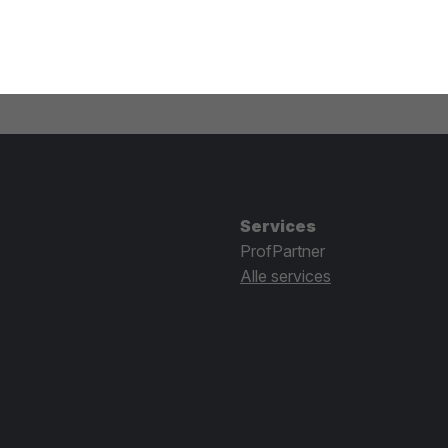
Services
ProfPartner
Alle services