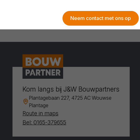
Neem contact met ons op
Kom langs bij J&W Bouwpartners
Plantagebaan 227, 4725 AC Wouwse
Plantage
Route in maps
Bel: 0165-379655