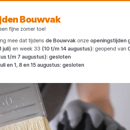
Morgen weer open
vanaf 07:00 uur
ijden Bouwvak
en fijne zomer toe!
Outlet
ing mee dat tijdens
de Bouwvak
onze
openingstijden 
 juli)
en week 33
(10 t/m 14 augustus):
geopend van
tus t/m 7 augustus): gesloten
juli en 1, 8 en 15 augustus: gesloten