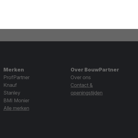
Merken
Over BouwPartner
ProfPartner
Over ons
Knauf
Contact &
Stanley
openingstijden
BMI Monier
Alle merken