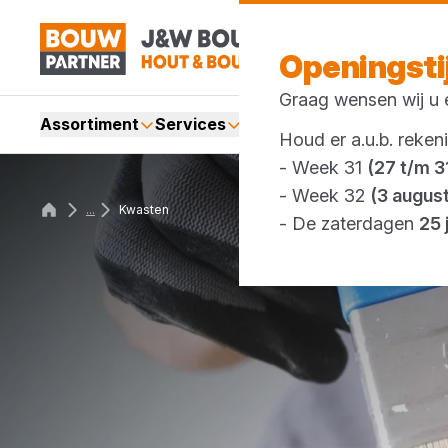
Openingst
Graag wensen wij u e
Assortiment
Services
Merken
Acties
Webshop
Houd er a.u.b. reken
- Week 31
(27 t/m 31
- Week 32
(3 augus
...
Kwasten
- De zaterdagen
25 