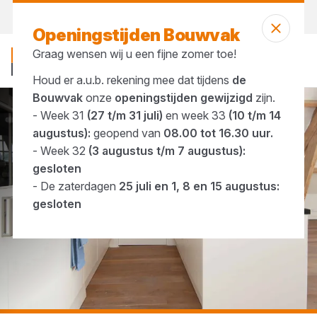
Morgen weer open
vanaf 08:00 uur
Openingstijden Bouwvak
Graag wensen wij u een fijne zomer toe!
Houd er a.u.b. rekening mee dat tijdens
de
Bouwvak
onze
openingstijden gewijzigd
zijn.
- Week 31
(27 t/m 31 juli)
en week 33
(10 t/m 14
...
Transparante lak
augustus):
geopend van
08.00 tot 16.30 uur.
- Week 32
(3 augustus t/m 7 augustus):
gesloten
- De zaterdagen
25 juli en 1, 8 en 15 augustus:
gesloten