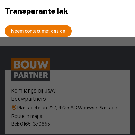
Transparante lak
Neem contact met ons op
Kom langs bij J&W
Bouwpartners
Plantagebaan 227, 4725 AC Wouwse Plantage
Route in maps
Bel: 0165-379655