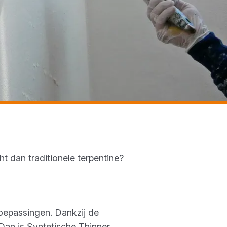
t dan traditionele terpentine?
toepassingen. Dankzij de
 Dan is Syntetische Thinner