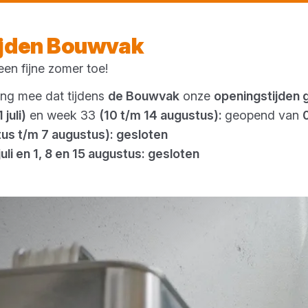
Morgen weer open
vanaf 07:00 uur
ijden Bouwvak
en fijne zomer toe!
Outlet
ing mee dat tijdens
de Bouwvak
onze
openingstijden 
 juli)
en week 33
(10 t/m 14 augustus):
geopend van
tus t/m 7 augustus): gesloten
juli en 1, 8 en 15 augustus: gesloten