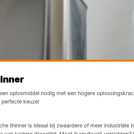
inner
 een oplosmiddel nodig met een hogere oplossingskrach
e perfecte keuze!
e thinner is ideaal bij zwaardere of meer industriële 
je van kortere droogtijd. Moet jij spuitwerk verrichten?