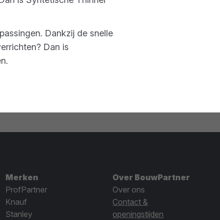
passingen. Dankzij de snelle
verrichten? Dan is
en.
Merken
Over BouwPartner
ProfPartner
Over ons
Knauf
Contact &
Stanley
openingstijden