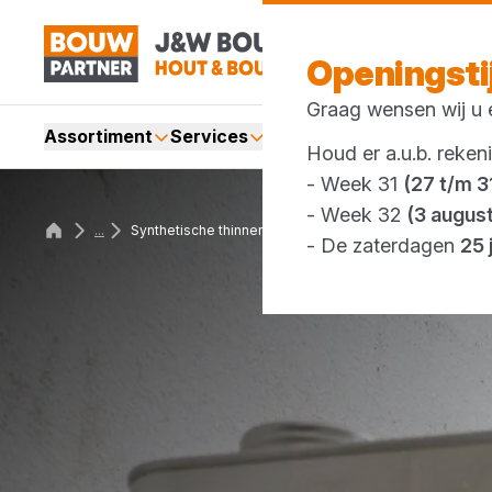
Openingst
Graag wensen wij u e
Assortiment
Services
Merken
Acties
Webshop
Houd er a.u.b. reken
- Week 31
(27 t/m 31
- Week 32
(3 augus
...
Synthetische thinner
- De zaterdagen
25 