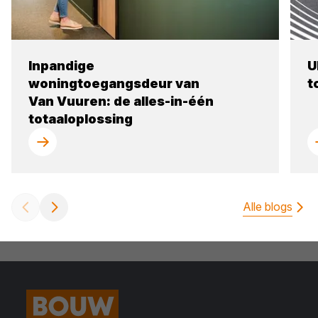
Inpandige
U
woningtoegangsdeur van
t
Van Vuuren: de alles-in-één
totaaloplossing
Alle blogs