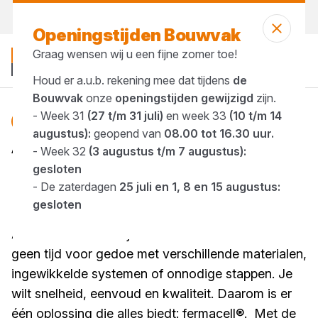
Morgen weer open
vanaf 08:00 uur
Openingstijden Bouwvak
Graag wensen wij u een fijne zomer toe!
Houd er a.u.b. rekening mee dat tijdens
de
Bouwvak
onze
openingstijden gewijzigd
zijn.
- Week 31
(27 t/m 31 juli)
en week 33
(10 t/m 14
Blog
augustus):
geopend van
08.00 tot 16.30 uur.
All you need is fermacell®
- Week 32
(3 augustus t/m 7 augustus):
gesloten
1 minuut lezen
- De zaterdagen
25 juli en 1, 8 en 15 augustus:
Gepubliceerd op 13 november 2025
gesloten
Eén plaat. Eindeloze mogelijkheden.
Als verwerker weet je: elke minuut telt. Je hebt
geen tijd voor gedoe met verschillende materialen,
ingewikkelde systemen of onnodige stappen. Je
wilt snelheid, eenvoud en kwaliteit. Daarom is er
één oplossing die alles biedt: fermacell®. Met de