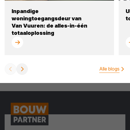
Inpandige
U
woningtoegangsdeur van
t
Van Vuuren: de alles-in-één
totaaloplossing
Alle blogs