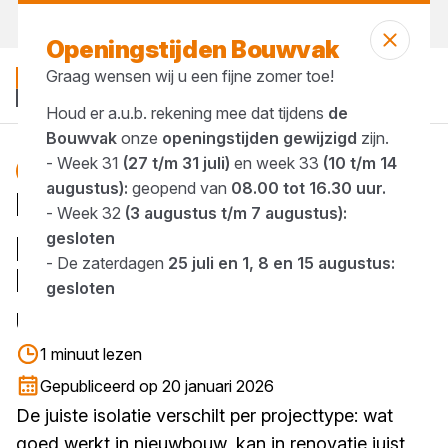
Morgen weer open
vanaf 07:00 uur
Openingstijden Bouwvak
Graag wensen wij u een fijne zomer toe!
Houd er a.u.b. rekening mee dat tijdens
de
Bouwvak
onze
openingstijden gewijzigd
zijn.
- Week 31
(27 t/m 31 juli)
en week 33
(10 t/m 14
isolatie
Blog
augustus):
geopend van
08.00 tot 16.30 uur.
De juiste isolatie kiezen
- Week 32
(3 augustus t/m 7 augustus):
per projecttype.
gesloten
- De zaterdagen
25 juli en 1, 8 en 15 augustus:
Nieuwbouw, renovatie en
gesloten
utiliteit
1 minuut lezen
Gepubliceerd op 20 januari 2026
De juiste isolatie verschilt per projecttype: wat
goed werkt in nieuwbouw, kan in renovatie juist