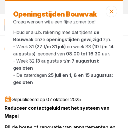
Morgen weer open
vanaf 07:00 uur
Openingstijden Bouwvak
Graag wensen wij u een fijne zomer toe!
Houd er a.u.b. rekening mee dat tijdens
de
Bouwvak
onze
openingstijden gewijzigd
zijn.
- Week 31
(27 t/m 31 juli)
en week 33
(10 t/m 14
isolatie
Blog
augustus):
geopend van
08.00 tot 16.30 uur.
Een slimme keuze voor
- Week 32
(3 augustus t/m 7 augustus):
geluidsisolatie in
gesloten
- De zaterdagen
25 juli en 1, 8 en 15 augustus:
meergezinswoningen
gesloten
1 minuut lezen
Gepubliceerd op 07 oktober 2025
Reduceer contactgeluid met het systeem van
Mapei
Bij de bouw of renovatie van appartementen en