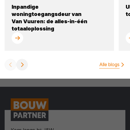
Inpandige
U
woningtoegangsdeur van
t
Van Vuuren: de alles-in-één
totaaloplossing
Alle blogs