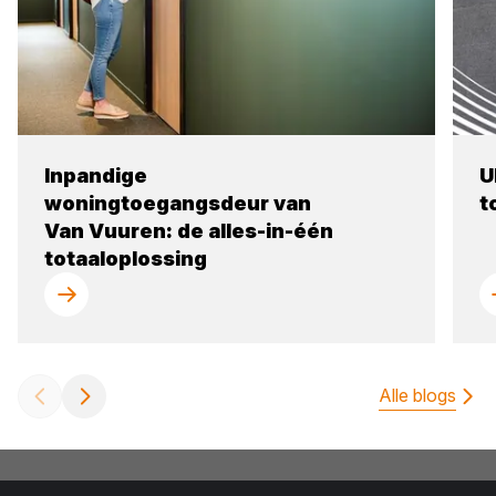
Inpandige
U
woningtoegangsdeur van
t
Van Vuuren: de alles-in-één
totaaloplossing
Alle blogs