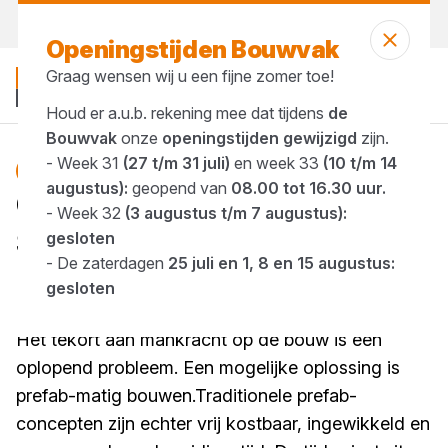
Morgen weer open
vanaf 07:00 uur
Openingstijden Bouwvak
Graag wensen wij u een fijne zomer toe!
Houd er a.u.b. rekening mee dat tijdens
de
Bouwvak
onze
openingstijden gewijzigd
zijn.
- Week 31
(27 t/m 31 juli)
en week 33
(10 t/m 14
Blog
prefab
augustus):
geopend van
08.00 tot 16.30 uur.
Gordingloos bouwen met
- Week 32
(3 augustus t/m 7 augustus):
SlimFix-XT Max
gesloten
- De zaterdagen
25 juli en 1, 8 en 15 augustus:
1 minuut lezen
gesloten
Gepubliceerd op 14 mei 2025
Het tekort aan mankracht op de bouw is een
oplopend probleem. Een mogelijke oplossing is
prefab-matig bouwen.Traditionele prefab-
concepten zijn echter vrij kostbaar, ingewikkeld en