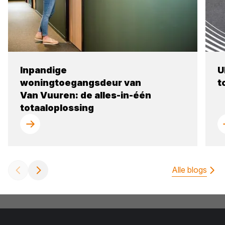
Inpandige
U
woningtoegangsdeur van
t
Van Vuuren: de alles-in-één
totaaloplossing
Alle blogs