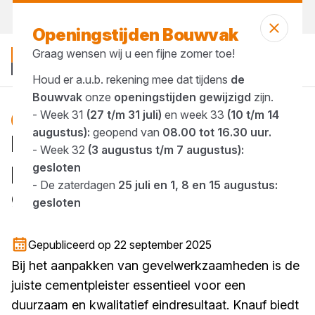
Morgen weer open
vanaf 08:00 uur
Openingstijden Bouwvak
Graag wensen wij u een fijne zomer toe!
Houd er a.u.b. rekening mee dat tijdens
de
Bouwvak
onze
openingstijden gewijzigd
zijn.
- Week 31
(27 t/m 31 juli)
en week 33
(10 t/m 14
Blog
augustus):
geopend van
08.00 tot 16.30 uur.
Knauf cementpleisters: de
- Week 32
(3 augustus t/m 7 augustus):
perfecte keuze voor elk
gesloten
- De zaterdagen
25 juli en 1, 8 en 15 augustus:
gevelproject!
gesloten
1 minuut lezen
Gepubliceerd op 22 september 2025
Bij het aanpakken van gevelwerkzaamheden is de
juiste cementpleister essentieel voor een
duurzaam en kwalitatief eindresultaat. Knauf biedt