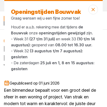
Vandaag open
vanaf 08:00 uur
Openingstijden Bouwvak
Graag wensen wij u een fijne zomer toe!
Houd er a.u.b. rekening mee dat tijdens
de
Bouwvak
onze
openingstijden gewijzigd
zijn.
- Week 31
(27 t/m 31 juli)
en week 33
(10 t/m 14
Blog
augustus):
geopend van
08.00 tot 16.30 uur.
Nieuw: de
- Week 32
(3 augustus t/m 7 augustus):
binnendeurseries van
gesloten
- De zaterdagen
25 juli en 1, 8 en 15 augustus:
Weekamp
gesloten
1 minuut lezen
Gepubliceerd op 01 juni 2026
Een binnendeur bepaalt voor een groot deel de
sfeer in een woning of project. Van strak en
modern tot warm en karaktervol: de juiste deur