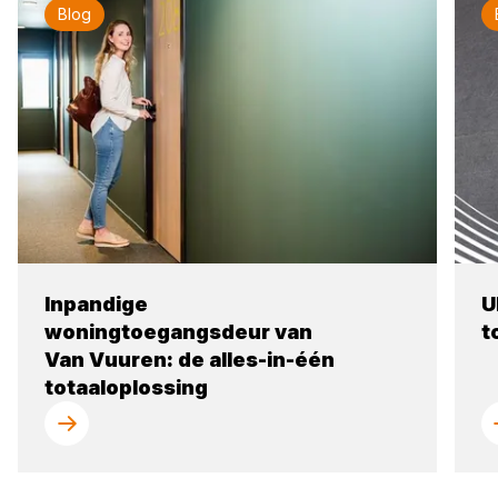
Blog
Inpandige
U
woningtoegangsdeur van
t
Van Vuuren: de alles-in-één
totaaloplossing