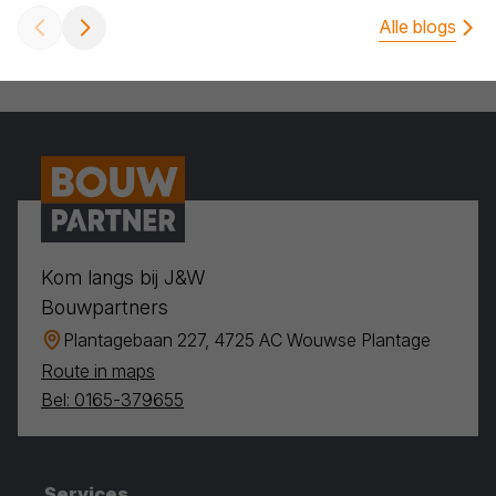
Alle blogs
Kom langs bij J&W
Bouwpartners
Plantagebaan 227, 4725 AC Wouwse Plantage
Route in maps
Bel: 0165-379655
Services