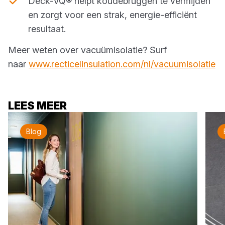
Deck-VQ® helpt koudebruggen te vermijden
en zorgt voor een strak, energie-efficiënt
resultaat.
Meer weten over vacuümisolatie? Surf
naar
www.recticelinsulation.com/nl/vacuumisolatie
LEES MEER
Blog