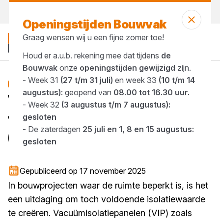
Morgen weer open
vanaf 08:00 uur
Openingstijden Bouwvak
Graag wensen wij u een fijne zomer toe!
Houd er a.u.b. rekening mee dat tijdens
de
Bouwvak
onze
openingstijden gewijzigd
zijn.
- Week 31
(27 t/m 31 juli)
en week 33
(10 t/m 14
isolatie
Blog
augustus):
geopend van
08.00 tot 16.30 uur.
Wat is een
- Week 32
(3 augustus t/m 7 augustus):
vacuümisolatiepaneel
gesloten
- De zaterdagen
25 juli en 1, 8 en 15 augustus:
(VIP)?
gesloten
1 minuut lezen
Gepubliceerd op 17 november 2025
In bouwprojecten waar de ruimte beperkt is, is het
een uitdaging om toch voldoende isolatiewaarde
te creëren. Vacuümisolatiepanelen (VIP) zoals