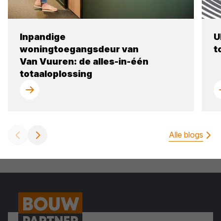
Inpandige
U
woningtoegangsdeur van
t
Van Vuuren: de alles-in-één
totaaloplossing
Alle blogs