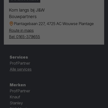
Kom langs bij J&W
Bouwpartners
Plantagebaan 227, 4725 AC Wouwse Plantage
Route in maps
Bel: 0165-379655
Services
ProfPartner
Alle services
Merken
ProfPartner
Knauf
Stanley