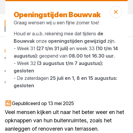
Morgen weer open
vanaf 07:00 uur
Openingstijden Bouwvak
Graag wensen wij u een fijne zomer toe!
Houd er a.u.b. rekening mee dat tijdens
de
Bouwvak
onze
openingstijden gewijzigd
zijn.
- Week 31
(27 t/m 31 juli)
en week 33
(10 t/m 14
Blog
augustus):
geopend van
08.00 tot 16.30 uur.
Wat zijn tegeldragers en
- Week 32
(3 augustus t/m 7 augustus):
waarom zijn ze essentieel
gesloten
- De zaterdagen
25 juli en 1, 8 en 15 augustus:
voor buitenvloeren?
gesloten
1 minuut lezen
Gepubliceerd op 13 mei 2025
Veel mensen kijken uit naar het beter weer en het
opknappen van hun buitenruimtes, zoals het
aanleggen of renoveren van terrassen.