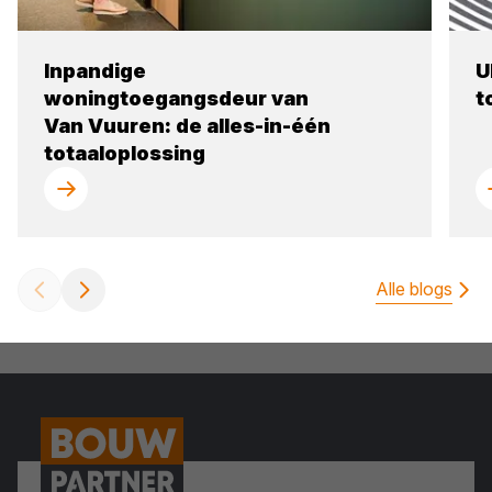
Inpandige
U
woningtoegangsdeur van
t
Van Vuuren: de alles-in-één
totaaloplossing
Alle blogs