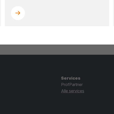
Services
ProfPartner
Alle services