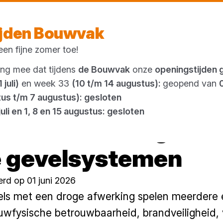
Morgen weer open
vanaf 07:00 uur
ijden Bouwvak
en fijne zomer toe!
Outlet
ing mee dat tijdens
de Bouwvak
onze
openingstijden 
 juli)
en week 33
(10 t/m 14 augustus):
geopend van
tus t/m 7 augustus): gesloten
juli en 1, 8 en 15 augustus: gesloten
met SlimFort geveli
e gevelsystemen
rd op 01 juni 2026
vels met een droge afwerking spelen meerdere ei
uwfysische betrouwbaarheid, brandveiligheid