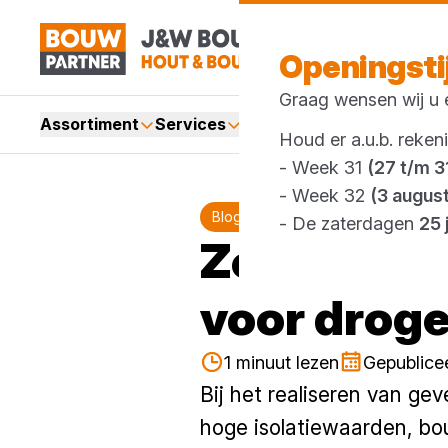
Openingst
Graag wensen wij u e
Assortiment
Services
Merken
Acties
Webshop
Houd er a.u.b. reken
- Week 31
(27 t/m 31
- Week 32
(3 augus
Blog
- De zaterdagen
25 
Zekerheid 
voor drog
1 minuut lezen
Gepublicee
Bij het realiseren van ge
hoge isolatiewaarden, bo