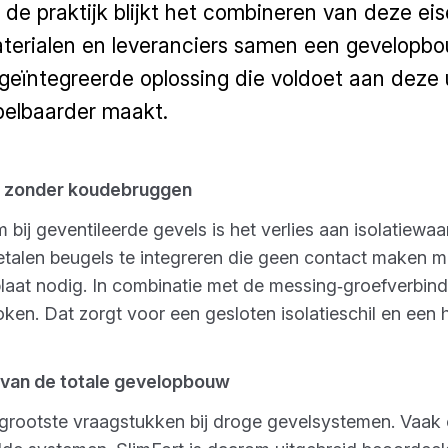
n de praktijk blijkt het combineren van deze e
terialen en leveranciers samen een gevelopb
eïntegreerde oplossing die voldoet aan deze 
pelbaarder maakt.
il zonder koudebruggen
ij geventileerde gevels is het verlies aan isolatiew
talen beugels te integreren die geen contact maken met
laat nodig. In combinatie met de messing‑groefverbindi
roken. Dat zorgt voor een gesloten isolatieschil en ee
 van de totale gevelopbouw
 grootste vraagstukken bij droge gevelsystemen. Vaak 