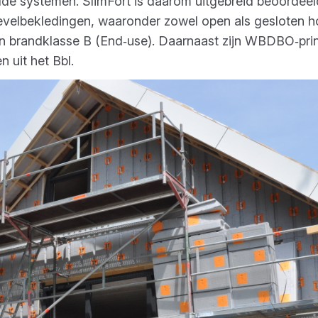
de systemen. SlimFort is daarom uitgebreid beoordeeld
gevelbekledingen, waaronder zowel open als gesloten h
en brandklasse B (End‑use). Daarnaast zijn WBDBO‑prin
 uit het Bbl.