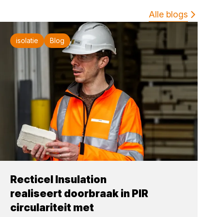
Alle blogs
isolatie
Blog
Recticel Insulation
realiseert doorbraak in PIR
circulariteit met