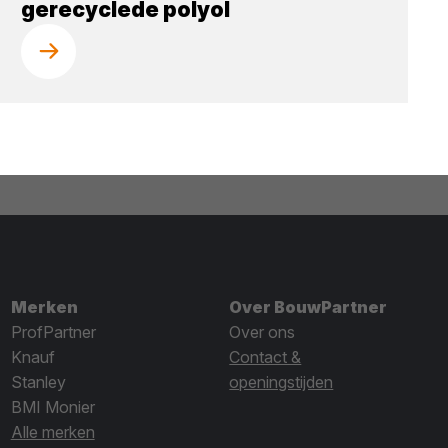
gerecyclede polyol
Merken
Over BouwPartner
ProfPartner
Over ons
Knauf
Contact &
Stanley
openingstijden
BMI Monier
Alle merken