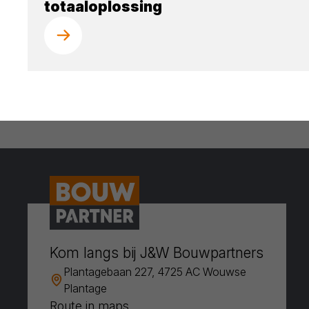
totaaloplossing
Kom langs bij J&W Bouwpartners
Plantagebaan 227, 4725 AC Wouwse
Plantage
Route in maps