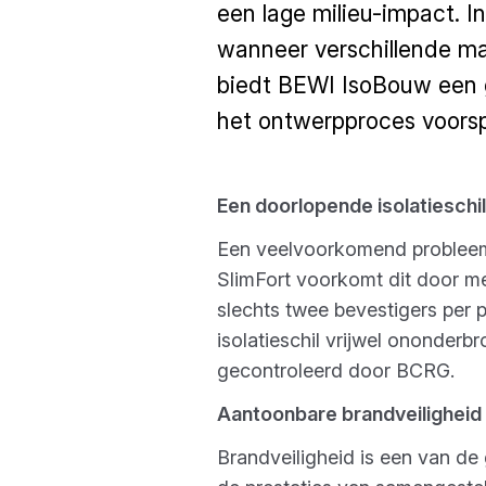
een lage milieu-impact. I
wanneer verschillende ma
biedt BEWI IsoBouw een g
het ontwerpproces voors
Een doorlopende isolatiesch
Een veelvoorkomend probleem b
SlimFort voorkomt dit door me
slechts twee bevestigers per p
isolatieschil vrijwel ononderb
gecontroleerd door BCRG.
Aantoonbare brandveiligheid
Brandveiligheid is een van de