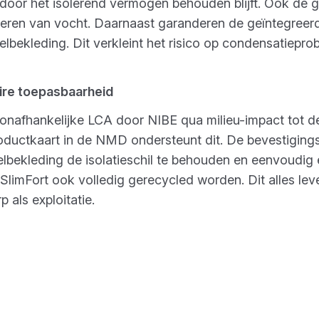
door het isolerend vermogen behouden blijft. Ook de
guleren van vocht. Daarnaast garanderen de geïntegree
elbekleding. Dit verkleint het risico op condensatiepro
aire toepasbaarheid
 onafhankelijke LCA door NIBE qua milieu-impact tot d
productkaart in de NMD ondersteunt dit. De bevestigin
lbekleding de isolatieschil te behouden en eenvoudig 
 SlimFort ook volledig gerecycled worden. Dit alles le
 als exploitatie.