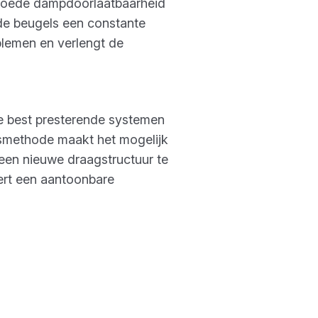
 goede dampdoorlaatbaarheid
rde beugels een constante
blemen en verlengt de
e best presterende systemen
gsmethode maakt het mogelijk
een nieuwe draagstructuur te
vert een aantoonbare