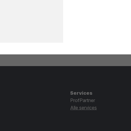
Services
ProfPartner
Alle services