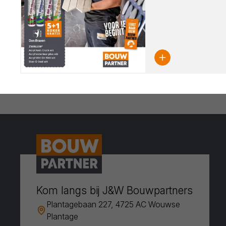
Kom langs bij J&W Bouwpartners
Plantagebaan 227, 4725 AC Wouwse
Plantage