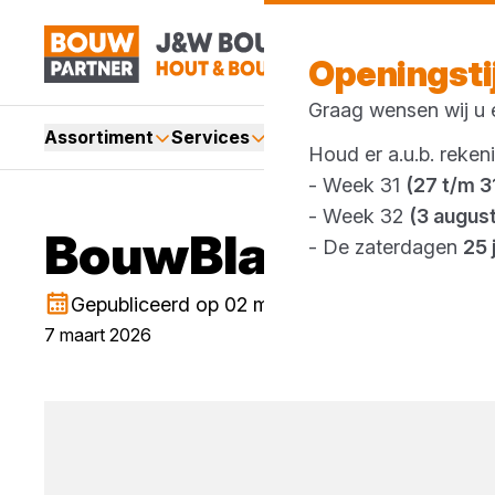
Openingst
Graag wensen wij u e
Assortiment
Services
Merken
Acties
Webshop
Houd er a.u.b. reken
- Week 31
(27 t/m 31
- Week 32
(3 augus
BouwBlad 30
- De zaterdagen
25 
Gepubliceerd op 02 maart 2026
7 maart 2026