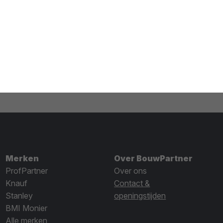
Merken
Over BouwPartner
ProfPartner
Over ons
Knauf
Contact &
Stanley
openingstijden
BMI Monier
Alle merken