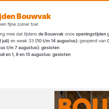
Morgen weer open
vanaf 08:00 uur
ijden Bouwvak
en fijne zomer toe!
Outlet
ing mee dat tijdens
de Bouwvak
onze
openingstijden 
 juli)
en week 33
(10 t/m 14 augustus):
geopend van
tus t/m 7 augustus): gesloten
juli en 1, 8 en 15 augustus: gesloten