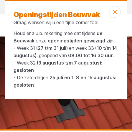
Morgen weer open
vanaf 08:00 uur
Openingstijden Bouwvak
Graag wensen wij u een fijne zomer toe!
Houd er a.u.b. rekening mee dat tijdens
de
Bouwvak
onze
openingstijden gewijzigd
zijn.
- Week 31
(27 t/m 31 juli)
en week 33
(10 t/m 14
...
Dakdoorvoer
augustus):
geopend van
08.00 tot 16.30 uur.
- Week 32
(3 augustus t/m 7 augustus):
gesloten
- De zaterdagen
25 juli en 1, 8 en 15 augustus:
gesloten