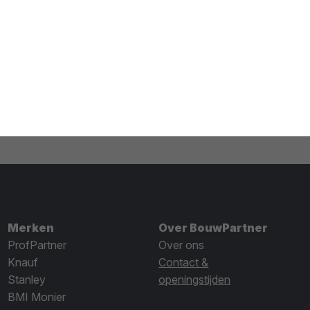
Merken
Over BouwPartner
ProfPartner
Over ons
Knauf
Contact &
Stanley
openingstijden
BMI Monier