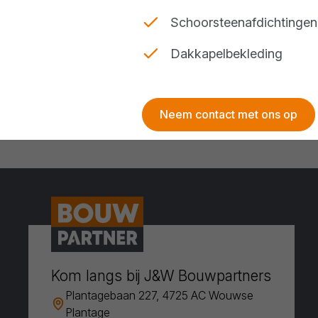
Schoorsteenafdichtingen
Dakkapelbekleding
Neem contact met ons op
Kom langs bij J&W Bouwpartners
Plantagebaan 227, 4725 AC Wouwse
Plantage