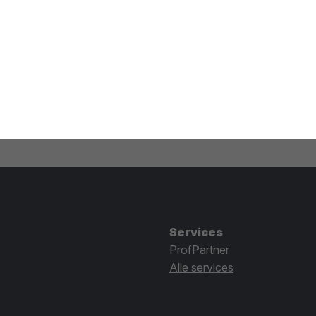
Services
ProfPartner
Alle services