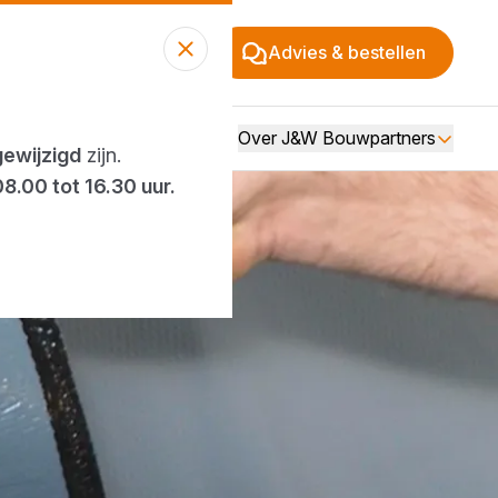
Advies & bestellen
Over J&W Bouwpartners
gewijzigd
zijn.
08.00 tot 16.30 uur.