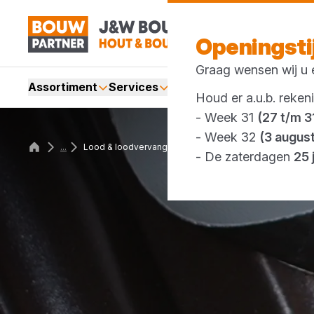
Openingst
Graag wensen wij u e
Assortiment
Services
Merken
Acties
Webshop
Houd er a.u.b. reken
- Week 31
(27 t/m 31
- Week 32
(3 augus
...
Lood & loodvervangers
- De zaterdagen
25 