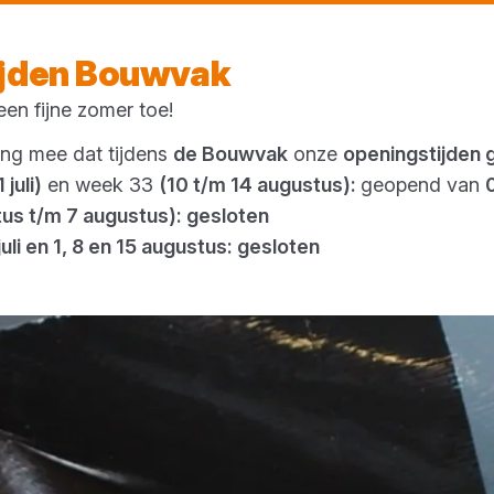
Morgen weer open
vanaf 08:00 uur
ijden Bouwvak
en fijne zomer toe!
Outlet
ing mee dat tijdens
de Bouwvak
onze
openingstijden 
 juli)
en week 33
(10 t/m 14 augustus):
geopend van
tus t/m 7 augustus): gesloten
juli en 1, 8 en 15 augustus: gesloten