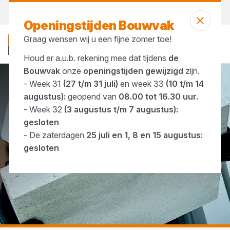
Morgen weer open
vanaf 07:00 uur
Openingstijden Bouwvak
Graag wensen wij u een fijne zomer toe!
Houd er a.u.b. rekening mee dat tijdens
de
Bouwvak
onze
openingstijden gewijzigd
zijn.
- Week 31
(27 t/m 31 juli)
en week 33
(10 t/m 14
...
Cellenbeton
augustus):
geopend van
08.00 tot 16.30 uur.
- Week 32
(3 augustus t/m 7 augustus):
gesloten
- De zaterdagen
25 juli en 1, 8 en 15 augustus:
gesloten