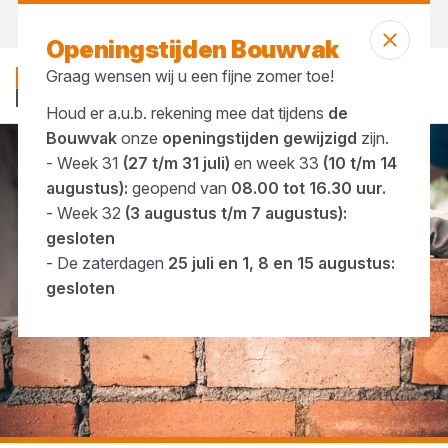
Vandaag open
vanaf 23:47 uur
Openingstijden Bouwvak
Graag wensen wij u een fijne zomer toe!
Houd er a.u.b. rekening mee dat tijdens
de
Bouwvak
onze
openingstijden gewijzigd
zijn.
- Week 31
(27 t/m 31 juli)
en week 33
(10 t/m 14
...
Gevelstenen
augustus):
geopend van
08.00 tot 16.30 uur.
- Week 32
(3 augustus t/m 7 augustus):
gesloten
- De zaterdagen
25 juli en 1, 8 en 15 augustus:
gesloten