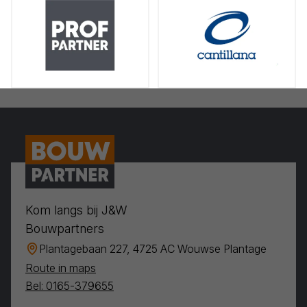
Kom langs bij J&W
Bouwpartners
Plantagebaan 227, 4725 AC Wouwse Plantage
Route in maps
Bel: 0165-379655