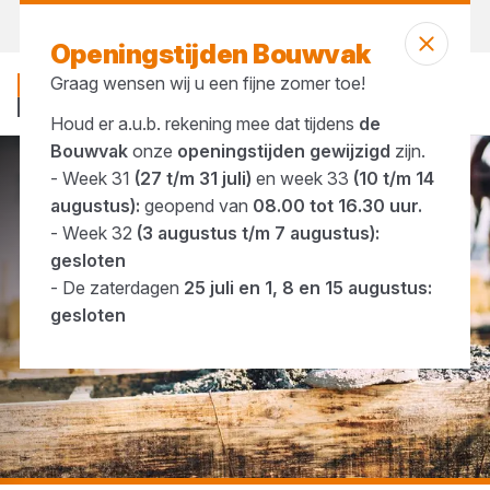
Morgen weer open
vanaf 07:00 uur
Openingstijden Bouwvak
Graag wensen wij u een fijne zomer toe!
Houd er a.u.b. rekening mee dat tijdens
de
Bouwvak
onze
openingstijden gewijzigd
zijn.
- Week 31
(27 t/m 31 juli)
en week 33
(10 t/m 14
...
Betonmortel
augustus):
geopend van
08.00 tot 16.30 uur.
- Week 32
(3 augustus t/m 7 augustus):
gesloten
- De zaterdagen
25 juli en 1, 8 en 15 augustus:
gesloten