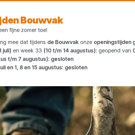
Morgen weer open
vanaf 07:00 uur
ijden Bouwvak
en fijne zomer toe!
Outlet
ing mee dat tijdens
de Bouwvak
onze
openingstijden 
 juli)
en week 33
(10 t/m 14 augustus):
geopend van
tus t/m 7 augustus): gesloten
juli en 1, 8 en 15 augustus: gesloten