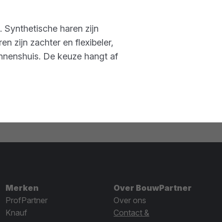
 Synthetische haren zijn
 zijn zachter en flexibeler,
innenshuis. De keuze hangt af
Merken
Over BouwPartner
ProfPartner
Over ons
Knauf
Contact &