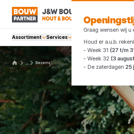
Openingst
Graag wensen wij u e
Assortiment
Services
Merken
Acties
Webshop
Houd er a.u.b. reken
- Week 31
(27 t/m 31
- Week 32
(3 augus
...
Bezems
- De zaterdagen
25 