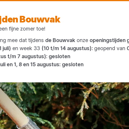
Vandaag open
tot 16:30 uur
ijden Bouwvak
en fijne zomer toe!
Outlet
ing mee dat tijdens
de Bouwvak
onze
openingstijden 
 juli)
en week 33
(10 t/m 14 augustus):
geopend van
tus t/m 7 augustus): gesloten
juli en 1, 8 en 15 augustus: gesloten