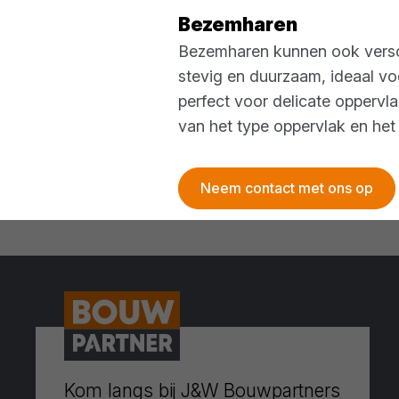
Bezemharen
Bezemharen kunnen ook verschi
stevig en duurzaam, ideaal voo
perfect voor delicate oppervla
van het type oppervlak en het 
Neem contact met ons op
Kom langs bij J&W Bouwpartners