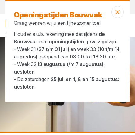
Morgen weer open
vanaf 07:00 uur
Openingstijden Bouwvak
Graag wensen wij u een fijne zomer toe!
Houd er a.u.b. rekening mee dat tijdens
de
Bouwvak
onze
openingstijden gewijzigd
zijn.
- Week 31
(27 t/m 31 juli)
en week 33
(10 t/m 14
...
Kogellagerscharnieren
augustus):
geopend van
08.00 tot 16.30 uur.
- Week 32
(3 augustus t/m 7 augustus):
gesloten
- De zaterdagen
25 juli en 1, 8 en 15 augustus:
gesloten