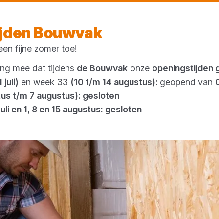
Morgen weer open
vanaf 08:00 uur
ijden Bouwvak
en fijne zomer toe!
Outlet
ing mee dat tijdens
de Bouwvak
onze
openingstijden 
 juli)
en week 33
(10 t/m 14 augustus):
geopend van
tus t/m 7 augustus): gesloten
juli en 1, 8 en 15 augustus: gesloten