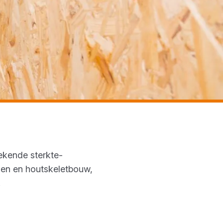
tekende sterkte-
den en houtskeletbouw,
.