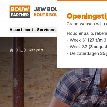
Openingst
Graag wensen wij u e
Assortiment
Services
Merken
Acties
Webshop
Houd er a.u.b. reken
- Week 31
(27 t/m 31
- Week 32
(3 augus
...
Vezelplaat
- De zaterdagen
25 