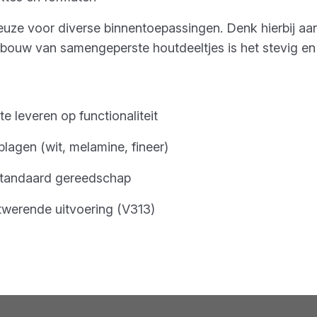
euze voor diverse binnentoepassingen. Denk hierbij aa
uw van samengeperste houtdeeltjes is het stevig en b
te leveren op functionaliteit
lagen (wit, melamine, fineer)
standaard gereedschap
twerende uitvoering (V313)