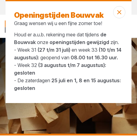
Vandaag open
tot 16:30 uur
Openingstijden Bouwvak
Graag wensen wij u een fijne zomer toe!
Houd er a.u.b. rekening mee dat tijdens
de
Bouwvak
onze
openingstijden gewijzigd
zijn.
- Week 31
(27 t/m 31 juli)
en week 33
(10 t/m 14
...
Hardhout
augustus):
geopend van
08.00 tot 16.30 uur.
- Week 32
(3 augustus t/m 7 augustus):
gesloten
- De zaterdagen
25 juli en 1, 8 en 15 augustus:
gesloten