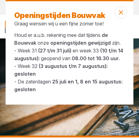
Morgen weer open
vanaf 07:00 uur
Openingstijden Bouwvak
Graag wensen wij u een fijne zomer toe!
Houd er a.u.b. rekening mee dat tijdens
de
Bouwvak
onze
openingstijden gewijzigd
zijn.
- Week 31
(27 t/m 31 juli)
en week 33
(10 t/m 14
...
Draadnagels
augustus):
geopend van
08.00 tot 16.30 uur.
- Week 32
(3 augustus t/m 7 augustus):
gesloten
- De zaterdagen
25 juli en 1, 8 en 15 augustus:
gesloten