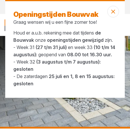
Morgen weer open
vanaf 07:00 uur
Openingstijden Bouwvak
Graag wensen wij u een fijne zomer toe!
Houd er a.u.b. rekening mee dat tijdens
de
Bouwvak
onze
openingstijden gewijzigd
zijn.
- Week 31
(27 t/m 31 juli)
en week 33
(10 t/m 14
...
Grind & split
augustus):
geopend van
08.00 tot 16.30 uur.
- Week 32
(3 augustus t/m 7 augustus):
gesloten
- De zaterdagen
25 juli en 1, 8 en 15 augustus:
gesloten