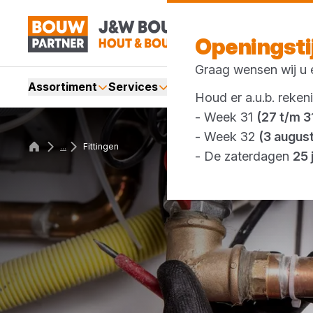
Openingst
Graag wensen wij u e
Assortiment
Services
Merken
Acties
Webshop
Houd er a.u.b. reken
- Week 31
(27 t/m 31
- Week 32
(3 augus
...
Fittingen
- De zaterdagen
25 