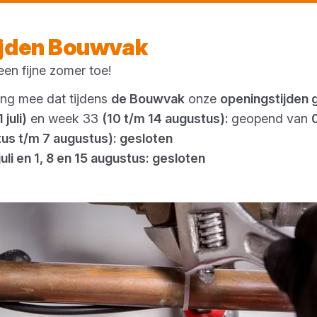
Morgen weer open
vanaf 08:00 uur
ijden Bouwvak
en fijne zomer toe!
Outlet
ing mee dat tijdens
de Bouwvak
onze
openingstijden 
 juli)
en week 33
(10 t/m 14 augustus):
geopend van
tus t/m 7 augustus): gesloten
juli en 1, 8 en 15 augustus: gesloten