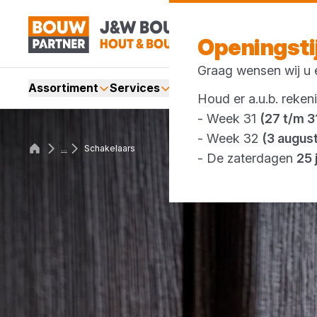
Openingst
Graag wensen wij u e
Assortiment
Services
Merken
Acties
Webshop
Houd er a.u.b. reken
- Week 31
(27 t/m 31
- Week 32
(3 augus
...
Schakelaars
- De zaterdagen
25 