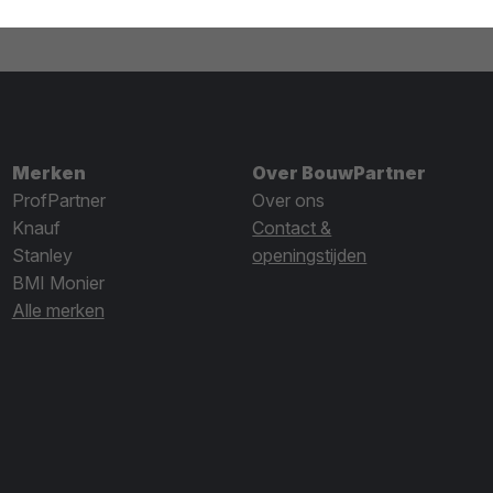
Merken
Over BouwPartner
ProfPartner
Over ons
Knauf
Contact &
Stanley
openingstijden
BMI Monier
Alle merken