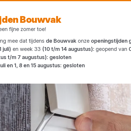
Morgen weer open
vanaf 08:00 uur
ijden Bouwvak
en fijne zomer toe!
Outlet
ing mee dat tijdens
de Bouwvak
onze
openingstijden 
 juli)
en week 33
(10 t/m 14 augustus):
geopend van
tus t/m 7 augustus): gesloten
juli en 1, 8 en 15 augustus: gesloten