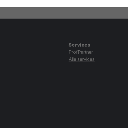
Services
ProfPartner
Alle services