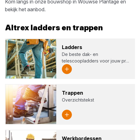
Kom langs in onze bouwshop in
Wouwse Plantage
en
bekijk het aanbod.
Altrex
ladders en trappen
Lad­ders
De beste dak- en
telescoopladders voor jouw pr…
Trap­pen
Overzichtstekst
Werk­bor­des­sen