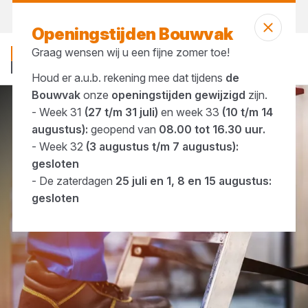
Morgen weer open
vanaf 07:00 uur
Openingstijden Bouwvak
Graag wensen wij u een fijne zomer toe!
Houd er a.u.b. rekening mee dat tijdens
de
Bouwvak
onze
openingstijden gewijzigd
zijn.
- Week 31
(27 t/m 31 juli)
en week 33
(10 t/m 14
Merken
Altrex
augustus):
geopend van
08.00 tot 16.30 uur.
- Week 32
(3 augustus t/m 7 augustus):
gesloten
- De zaterdagen
25 juli en 1, 8 en 15 augustus:
gesloten