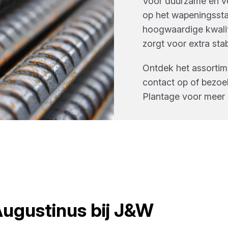
Voor duurzame en ve
op het wapeningssta
hoogwaardige kwali
zorgt voor extra stab
Ontdek het assorti
contact op of bezoe
Plantage
voor meer i
ugustinus
bij
J&W