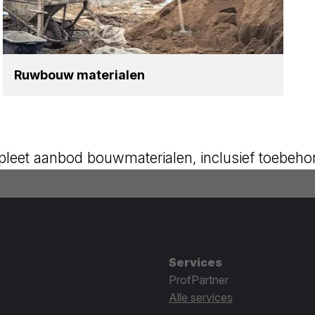
Ruw­bouw mate­ri­a­len
leet aanbod bouwmaterialen, inclusief toebeho
Services
ProfPartner
Alle services