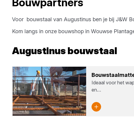
Bouwpartners
Voor
bouwstaal
van
Augustinus
ben je bij
J&W Bo
Kom langs in onze bouwshop in
Wouwse Plantag
Augustinus
bouwstaal
Bouw­staal­mat­t
Ideaal voor het wa
en…