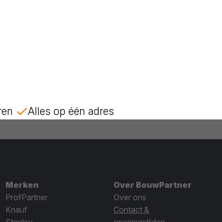
ren
Alles op één adres
Merken
Over BouwPartner
ProfPartner
Over ons
Knauf
Contact &
Stanley
openingstijden