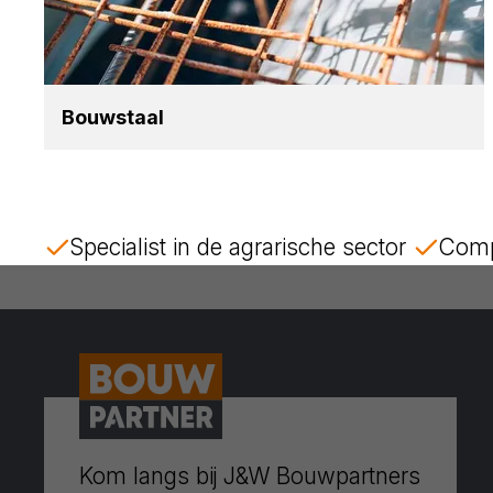
Bouw­staal
Specialist in de agrarische sector
Comp
Kom langs bij J&W Bouwpartners