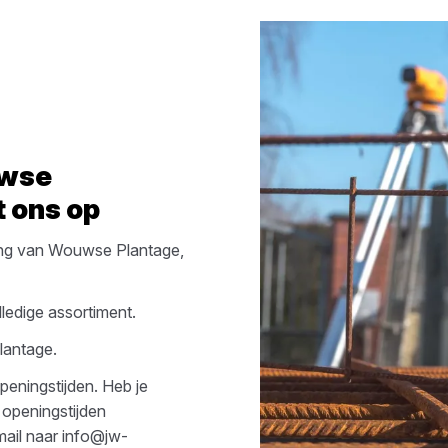
wse
 ons op
ng van
Wouwse Plantage
,
ledige assortiment.
lantage
.
peningstijden. Heb je
 openingstijden
mail naar
info@jw-