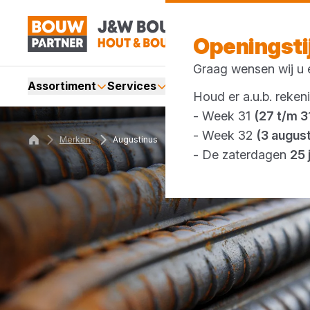
Openingst
Graag wensen wij u e
Assortiment
Services
Merken
Acties
Webshop
Houd er a.u.b. reken
- Week 31
(27 t/m 31
- Week 32
(3 augus
Merken
Augustinus
- De zaterdagen
25 