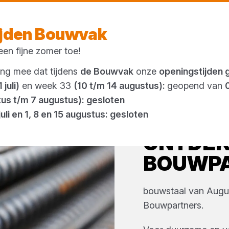
Vandaag open
vanaf 23:02 uur
ijden Bouwvak
en fijne zomer toe!
Outlet
ing mee dat tijdens
de Bouwvak
onze
openingstijden 
 juli)
en week 33
(10 t/m 14 augustus):
geopend van
tus t/m 7 augustus): gesloten
juli en 1, 8 en 15 augustus: gesloten
ONTDE
BOUWP
bouwstaal
van
Augu
Bouwpartners
.